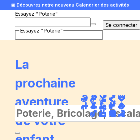
📅 Découvrez notre nouveau
Calendrier des activités
Essayez "Poterie"
🎄 Offrez une expérience pour Noël !
Voir nos idées
Se connecter
Essayez "Poterie"
La
prochaine
aventure
de votre
enfant