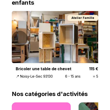
enfants
Atelier Famille
Bricoler une table de chevet
115
€
📍
Noisy-Le-Sec 93130
6
-
15
ans
⭐️
5
Nos catégories d'activités