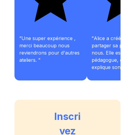
”
Une super expérience ,
”
Alice a créé un c
merci beaucoup nous
partager sa passio
reviendrons pour d'autres
nous. Elle est très
ateliers.
”
pédagogue, calme 
explique son art s
différentes approc
permettent à tous 
comprendre la cér
J'ai passé un excel
week-end dans ce t
endroit. J'ai tellem
Inscri
apprécié que depui
suis équipée à la m
vez
je continue de pro