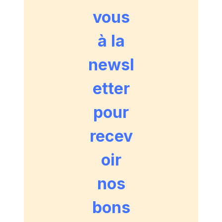
sur les bases de ce
vous
nous a partagé. Me
Alice
”
à la
newsl
etter
pour
recev
oir
nos
bons