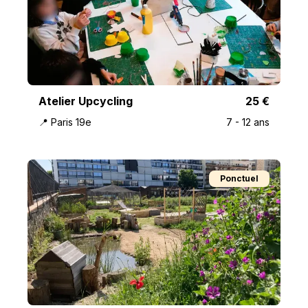
Atelier Upcycling
25
€
📍
Paris 19e
7
-
12
ans
Ponctuel