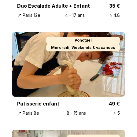
Duo Escalade Adulte + Enfant
35
€
📍
Paris 12e
4
-
17
ans
⭐️
4.8
Ponctuel
Mercredi, Weekends & vacances
Patisserie enfant
49
€
📍
Paris 8e
8
-
15
ans
⭐️
5