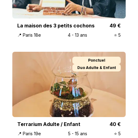
La maison des 3 petits cochons
49
€
📍
Paris 18e
4
-
13
ans
⭐️
5
Ponctuel
Duo Adulte & Enfant
Terrarium Adulte / Enfant
40
€
📍
Paris 19e
5
-
15
ans
⭐️
5