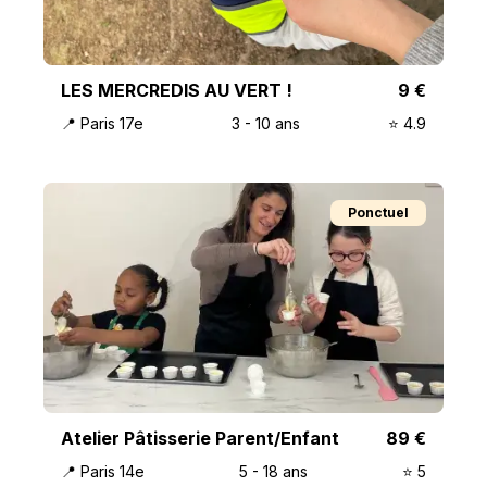
LES MERCREDIS AU VERT !
9
€
📍
Paris 17e
3
-
10
ans
⭐️
4.9
Ponctuel
Atelier Pâtisserie Parent/Enfant
89
€
📍
Paris 14e
5
-
18
ans
⭐️
5