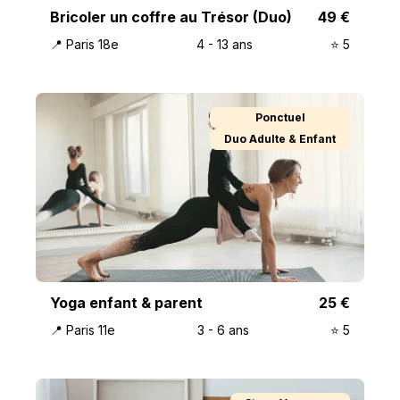
Bricoler un coffre au Trésor (Duo)
49
€
📍
Paris 18e
4
-
13
ans
⭐️
5
Ponctuel
Duo Adulte & Enfant
Yoga enfant & parent
25
€
📍
Paris 11e
3
-
6
ans
⭐️
5