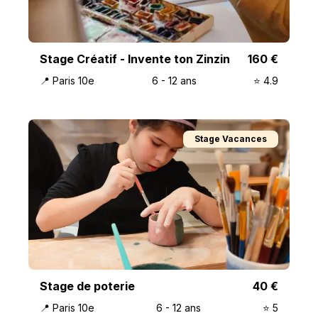
Stage Créatif - Invente ton Zinzin
160
€
📍
Paris 10e
6
-
12
ans
⭐️
4.9
Stage Vacances
Stage de poterie
40
€
📍
Paris 10e
6
-
12
ans
⭐️
5