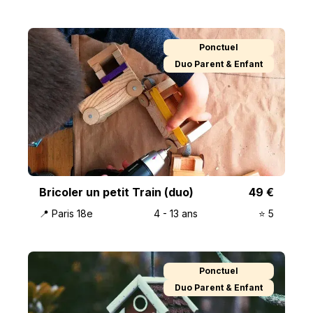
Ponctuel
Duo Parent & Enfant
Bricoler un petit Train (duo)
49
€
📍
Paris 18e
4
-
13
ans
⭐️
5
Ponctuel
Duo Parent & Enfant