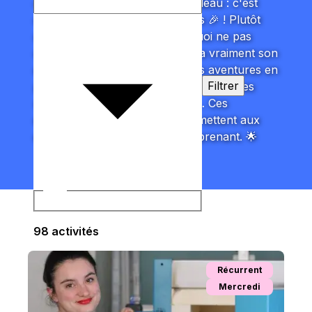
c'est bien plus qu'un simple cadeau : c'est
créer des souvenirs inoubliables 🎉 ! Plutôt
qu'un jouet ou un objet, pourquoi ne pas
choisir une activité qui marquera vraiment son
esprit ? Des ateliers créatifs, des aventures en
Filtrer
plein air, des découvertes ludiques ou des
moments à partager en famille… Ces
expériences d'anniversaire permettent aux
enfants de s’amuser tout en apprenant. 🌟
Âge
98
activité
s
Récurrent
Mercredi