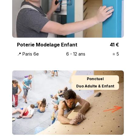
Poterie Modelage Enfant
41
€
📍
Paris 6e
6
-
12
ans
⭐️
5
Ponctuel
Duo Adulte & Enfant