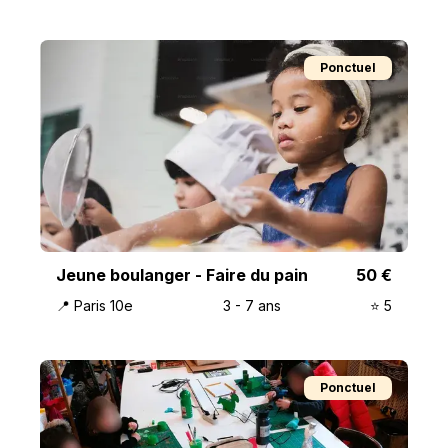
Ponctuel
Jeune boulanger - Faire du pain
50
€
📍
Paris 10e
3
-
7
ans
⭐️
5
Ponctuel