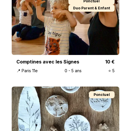
Ponctuel
Duo Parent & Enfant
Comptines avec les Signes
10
€
📍
Paris 11e
0
-
5
ans
⭐️
5
Ponctuel