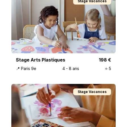
Stage Vacances
Stage Arts Plastiques
198
€
📍
Paris 9e
4
-
8
ans
⭐️
5
Stage Vacances