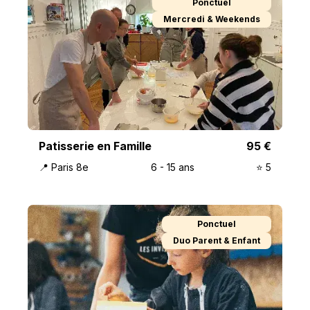
Ponctuel
Mercredi & Weekends
Patisserie en Famille
95
€
📍
Paris 8e
6
-
15
ans
⭐️
5
Ponctuel
Duo Parent & Enfant