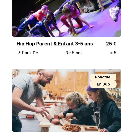
Hip Hop Parent & Enfant 3-5 ans
25
€
📍
Paris 11e
3
-
5
ans
⭐️
5
Ponctuel
En Duo