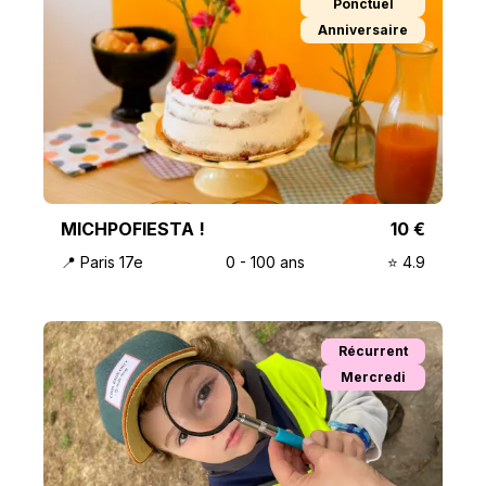
Ponctuel
Anniversaire
MICHPOFIESTA !
10
€
📍
Paris 17e
0
-
100
ans
⭐️
4.9
Récurrent
Mercredi