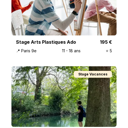
Stage Arts Plastiques Ado
195
€
📍
Paris 9e
11
-
18
ans
⭐️
5
Stage Vacances