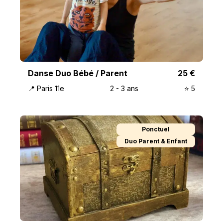
Danse Duo Bébé / Parent
25
€
📍
Paris 11e
2
-
3
ans
⭐️
5
Ponctuel
Duo Parent & Enfant