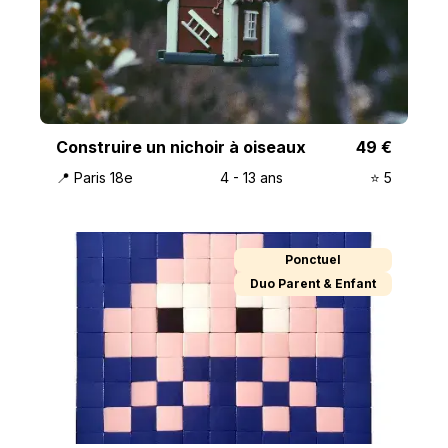
Construire un nichoir à oiseaux
49
€
📍
Paris 18e
4
-
13
ans
⭐️
5
Ponctuel
Duo Parent & Enfant