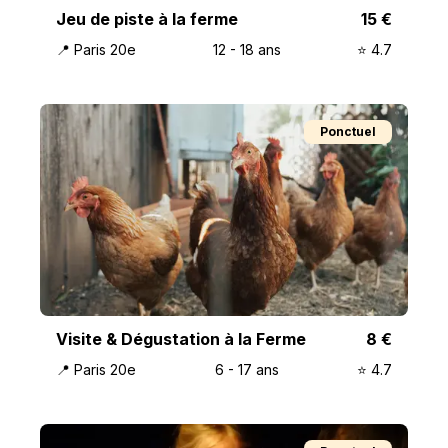
Jeu de piste à la ferme
15
€
📍
Paris 20e
12
-
18
ans
⭐️
4.7
Ponctuel
Visite & Dégustation à la Ferme
8
€
📍
Paris 20e
6
-
17
ans
⭐️
4.7