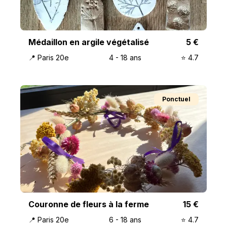
Médaillon en argile végétalisé
5
€
📍
Paris 20e
4
-
18
ans
⭐️
4.7
Ponctuel
Couronne de fleurs à la ferme
15
€
📍
Paris 20e
6
-
18
ans
⭐️
4.7