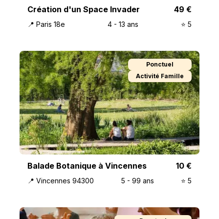
Création d'un Space Invader
49
€
📍
Paris 18e
4
-
13
ans
⭐️
5
Ponctuel
Activité Famille
Balade Botanique à Vincennes
10
€
📍
Vincennes 94300
5
-
99
ans
⭐️
5