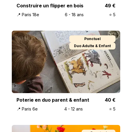
Construire un flipper en bois
49
€
📍
Paris 18e
6
-
18
ans
⭐️
5
Ponctuel
Duo Adulte & Enfant
Poterie en duo parent & enfant
40
€
📍
Paris 6e
4
-
12
ans
⭐️
5