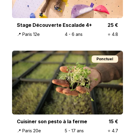
Stage Découverte Escalade 4+
25
€
📍
Paris 12e
4
-
6
ans
⭐️
4.8
Ponctuel
Cuisiner son pesto à la ferme
15
€
📍
Paris 20e
5
-
17
ans
⭐️
4.7