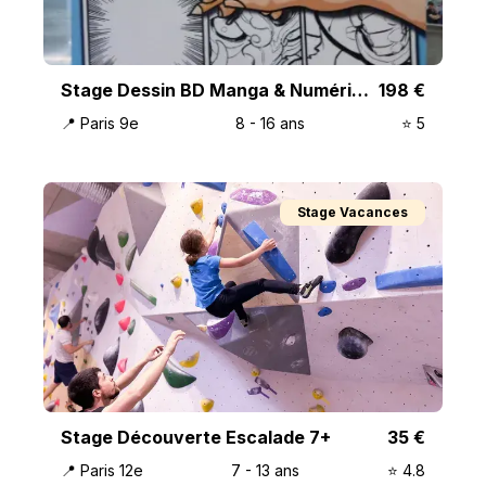
Stage Dessin BD Manga & Numérique
198
€
📍
Paris 9e
8
-
16
ans
⭐️
5
Stage Vacances
Stage Découverte Escalade 7+
35
€
📍
Paris 12e
7
-
13
ans
⭐️
4.8