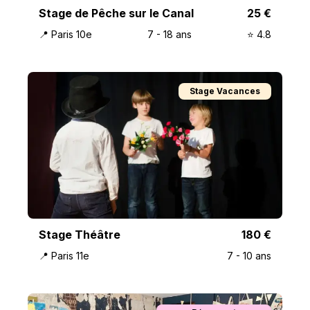
Stage de Pêche sur le Canal
25
€
📍
Paris 10e
7
-
18
ans
⭐️
4.8
Stage Vacances
Stage Théâtre
180
€
📍
Paris 11e
7
-
10
ans