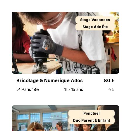
Stage Vacances
Stage Ado Été
Bricolage & Numérique Ados
80
€
📍
Paris 18e
11
-
15
ans
⭐️
5
Ponctuel
Duo Parent & Enfant