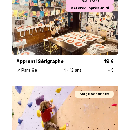
Récurrent
Mercredi après-midi
Apprenti Sérigraphe
49
€
📍
Paris 9e
4
-
12
ans
⭐️
5
Stage Vacances