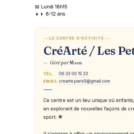
📅 Lundi 18h15
👧👦 8-12 ans
LE CENTRE D'ACTIVITÉ
CréArté / Les Pe
—
Géré par
Maud
06 33 00 15 23
TÉL.
crearte.paris9@gmail.com
EMAIL
Ce centre est un lieu unique où enfants
en explorant de nouvelles façons de crée
sport. 🌟
Il s'engage à offrir un environnement en