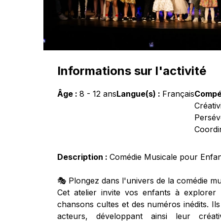
Informations sur l'activité
Âge :
8
-
12
ans
Langue(s) :
Français
Compé
Créativ
Persév
Coordin
Description :
Comédie Musicale pour Enfant
🎭 Plongez dans l'univers de la comédie mus
Cet atelier invite vos enfants à explorer
chansons cultes et des numéros inédits. Il
acteurs, développant ainsi leur créati