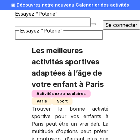
📅 Découvrez notre nouveau
Calendrier des activités
Essayez "Poterie"
🎄 Offrez une expérience pour Noël !
Voir nos idées
Se connecter
Essayez "Poterie"
Les meilleures
activités sportives
adaptées à l’âge de
votre enfant à Paris
Activités extra-scolaires
Paris
Sport
Trouver la bonne activité
sportive pour vos enfants à
Paris peut être un vrai défi. La
multitude d'options peut prêter
à confusion, d'autant plus que