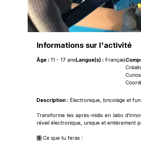
Informations sur l'activité
Âge :
11
-
17
ans
Langue(s) :
Français
Compé
Créati
Curios
Coordi
Description :
Électronique, bricolage et fun 
Transforme tes après-midis en labo d’inno
réveil électronique, unique et entièrement p
🎛️ Ce que tu feras :