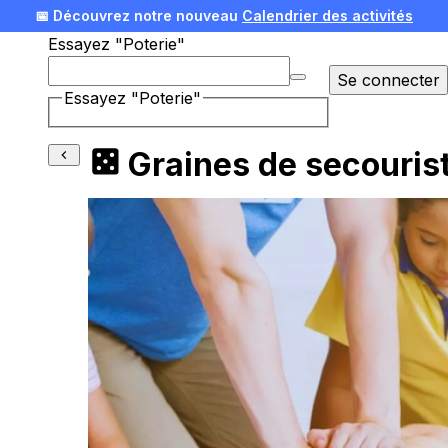
📅 Découvrez notre nouveau
Calendrier des activités
Essayez "Poterie"
🎄 Offrez une expérience pour Noël !
Voir nos idées
Se connecter
Essayez "Poterie"
Graines de secourist