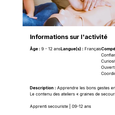
Informations sur l'activité
Âge :
9
-
12
ans
Langue(s) :
Français
Compé
Confia
Curiosi
Ouvertu
Coordin
Description :
Apprendre les bons gestes en
Le contenu des ateliers « graines de secour
Apprenti secouriste | 09-12 ans