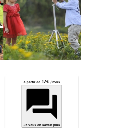
17
€
à partir de
/
mois
Je veux en savoir plus