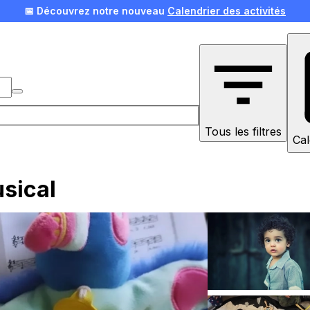
📅 Découvrez notre nouveau
Calendrier des activités
🎄 Offrez une expérience pour Noël !
Voir nos idées
Tous les filtres
Cal
usical