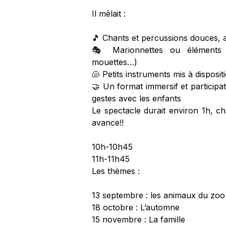
Il mêlait :
🎵 Chants et percussions douces, a
🎭 Marionnettes ou éléments v
mouettes…)
🐚 Petits instruments mis à disposit
🤝 Un format immersif et participati
gestes avec les enfants
Le spectacle durait environ 1h, c
avance!!
10h-10h45
11h-11h45
Les thèmes :
13 septembre : les animaux du zoo
18 octobre : L’automne
15 novembre : La famille