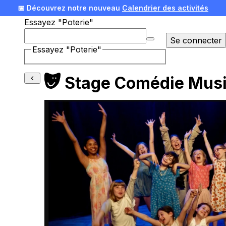
📅 Découvrez notre nouveau
Calendrier des activités
Essayez "Poterie"
🎄 Offrez une expérience pour Noël !
Voir nos idées
Se connecter
Essayez "Poterie"
Stage Comédie Musi