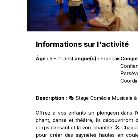
Informations sur l'activité
Âge :
5
-
11
ans
Langue(s) :
Français
Compét
Confian
Persévé
Coordin
Description :
🎭 Stage Comédie Musicale à 
Offrez à vos enfants un plongeon dans l’u
chant, danse et théâtre, ils découvriront d
corps dansant et la voix chantée. 🎤 Chaque 
pour créer des saynètes hautes en coule