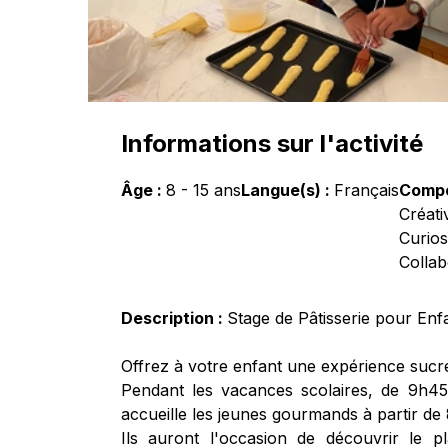
Informations sur l'activité
Âge :
8
-
15
ans
Langue(s) :
Français
Compé
Créati
Curios
Collab
Description :
Stage de Pâtisserie pour Enfa
Offrez à votre enfant une expérience sucré
Pendant les vacances scolaires, de 9h45
accueille les jeunes gourmands à partir de 
Ils auront l'occasion de découvrir le p