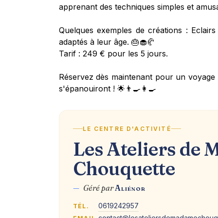
apprenant des techniques simples et amus
Quelques exemples de créations : Eclairs 
adaptés à leur âge. 🎂🧁🥐
Tarif : 249 € pour les 5 jours.
Réservez dès maintenant pour un voyage g
s'épanouiront ! 🌟👨‍🍳👩‍🍳
LE CENTRE D'ACTIVITÉ
Les Ateliers de
Chouquette
—
Géré par
Aliénor
0619242957
TÉL.
contact@lesateliersdemadamechouq