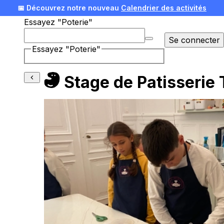
📅 Découvrez notre nouveau
Calendrier des activités
Essayez "Poterie"
🎄 Offrez une expérience pour Noël !
Voir nos idées
Se connecter
Essayez "Poterie"
Stage de Patisserie 