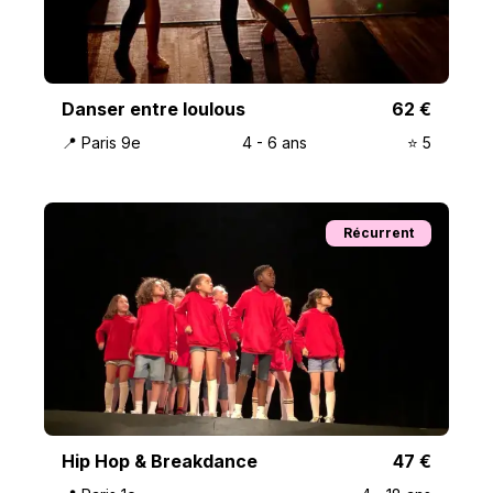
Danser entre loulous
62
€
📍
Paris 9e
4
-
6
ans
⭐️
5
Récurrent
Hip Hop & Breakdance
47
€