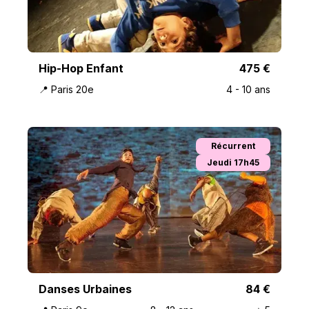
Hip-Hop Enfant
475
€
📍
Paris 20e
4
-
10
ans
Récurrent
Jeudi 17h45
Danses Urbaines
84
€