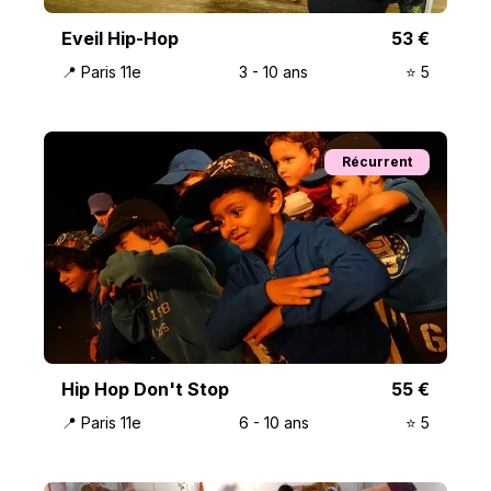
Eveil Hip-Hop
53
€
📍
Paris 11e
3
-
10
ans
⭐️
5
Récurrent
Hip Hop Don't Stop
55
€
📍
Paris 11e
6
-
10
ans
⭐️
5