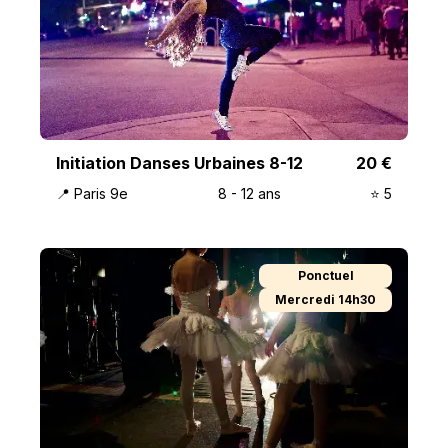
Initiation Danses Urbaines 8-12
20
€
📍
Paris 9e
8
-
12
ans
⭐️
5
Ponctuel
Mercredi 14h30