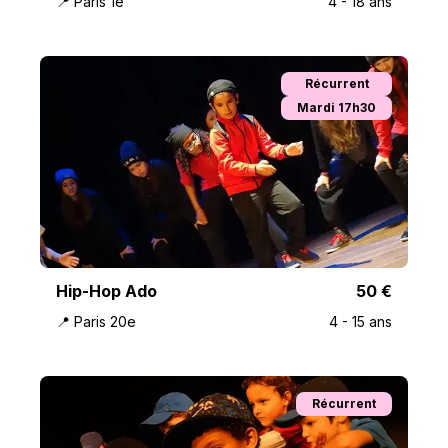
📍
Paris 1e
4
-
18
ans
Récurrent
Mardi 17h30
Hip-Hop Ado
50
€
📍
Paris 20e
4
-
15
ans
Récurrent