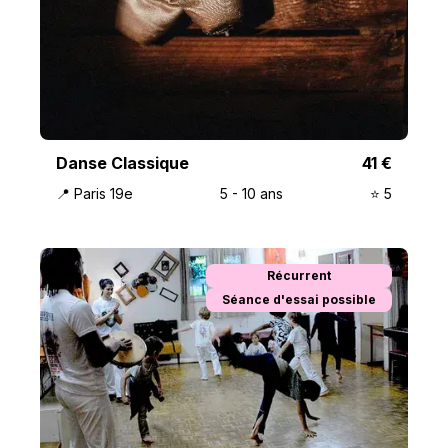
Danse Classique
41
€
📍
Paris 19e
5
-
10
ans
⭐️
5
Récurrent
Séance d'essai possible