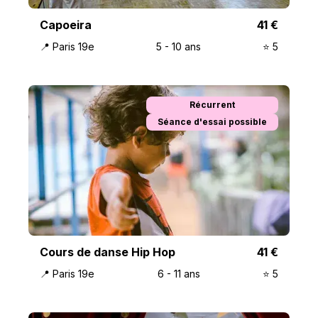
Capoeira
41
€
📍
Paris 19e
5
-
10
ans
⭐️
5
Récurrent
Séance d'essai possible
Cours de danse Hip Hop
41
€
📍
Paris 19e
6
-
11
ans
⭐️
5