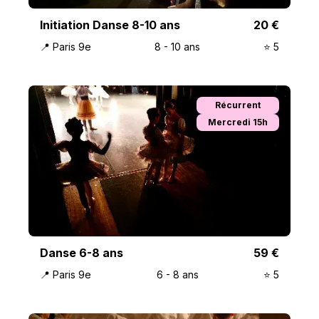
Initiation Danse 8-10 ans
20
€
📍
Paris 9e
8
-
10
ans
⭐️
5
Récurrent
Mercredi 15h
Danse 6-8 ans
59
€
📍
Paris 9e
6
-
8
ans
⭐️
5