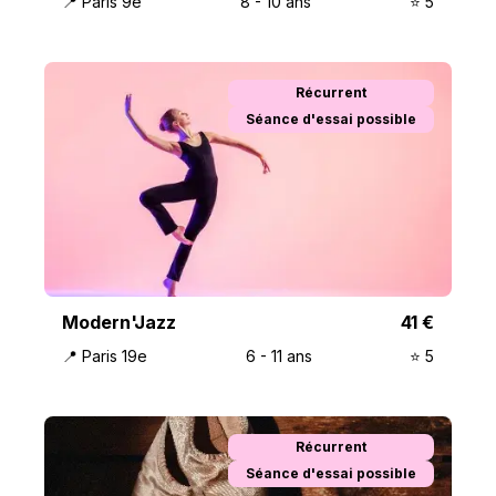
📍
Paris 9e
8
-
10
ans
⭐️
5
Récurrent
Séance d'essai possible
Modern'Jazz
41
€
📍
Paris 19e
6
-
11
ans
⭐️
5
Récurrent
Séance d'essai possible