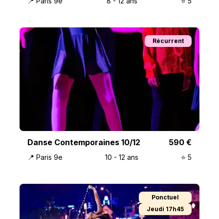
📍
Paris 9e
8
-
12
ans
⭐️
5
Récurrent
Danse Contemporaines 10/12
590
€
📍
Paris 9e
10
-
12
ans
⭐️
5
Ponctuel
Jeudi 17h45