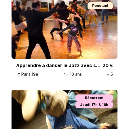
Ponctuel
Apprendre à danser le Jazz avec son enfant
20
€
📍
Paris 19e
4
-
10
ans
⭐️
5
Récurrent
Jeudi 17h & 18h