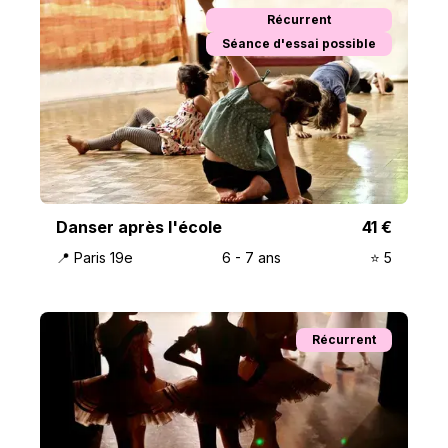
Récurrent
Séance d'essai possible
Danser après l'école
41
€
📍
Paris 19e
6
-
7
ans
⭐️
5
Récurrent