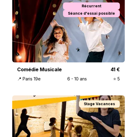
Récurrent
Séance d'essai possible
Comédie Musicale
41
€
📍
Paris 19e
6
-
10
ans
⭐️
5
Stage Vacances