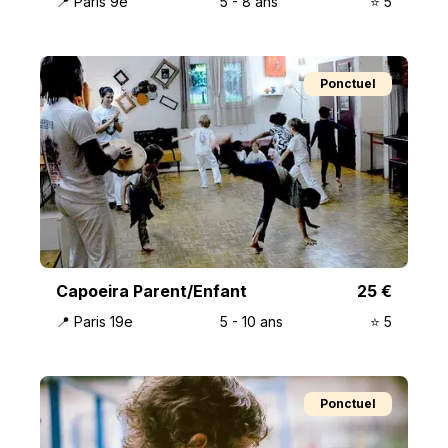
📍
Paris 9e
5
-
8
ans
⭐️
5
Ponctuel
Capoeira Parent/Enfant
25
€
📍
Paris 19e
5
-
10
ans
⭐️
5
Ponctuel