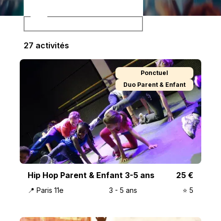
Âge
27
activité
s
Ponctuel
Duo Parent & Enfant
Hip Hop Parent & Enfant 3-5 ans
25
€
📍
Paris 11e
3
-
5
ans
⭐️
5