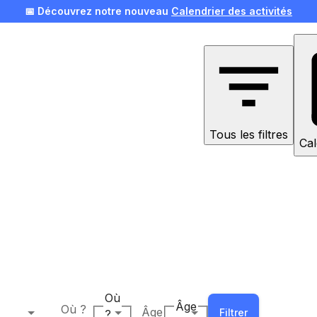
📅 Découvrez notre nouveau
Calendrier des activités
🎄 Offrez une expérience pour Noël !
Voir nos idées
Tous les filtres
Cal
Où
Âge
Où ?
Âge
Filtrer
?