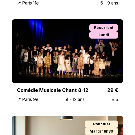
📍
Paris 11e
6
-
9
ans
Récurrent
Lundi
Comédie Musicale Chant 8-12
29
€
📍
Paris 9e
8
-
12
ans
⭐️
5
Ponctuel
Mardi 18h30