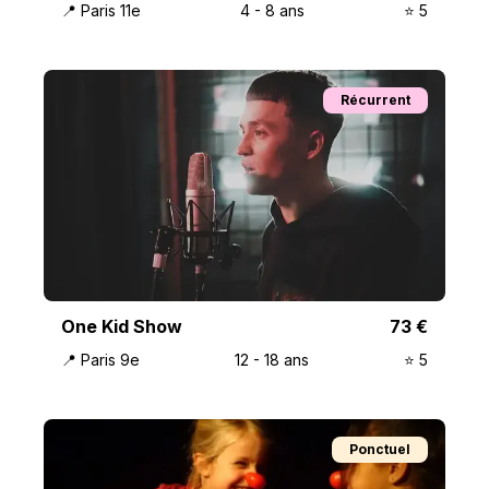
📍
Paris 11e
4
-
8
ans
⭐️
5
Récurrent
One Kid Show
73
€
📍
Paris 9e
12
-
18
ans
⭐️
5
Ponctuel