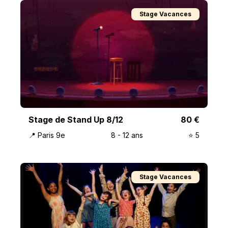
Stage Vacances
Stage de Stand Up 8/12
80
€
📍
Paris 9e
8
-
12
ans
⭐️
5
Stage Vacances