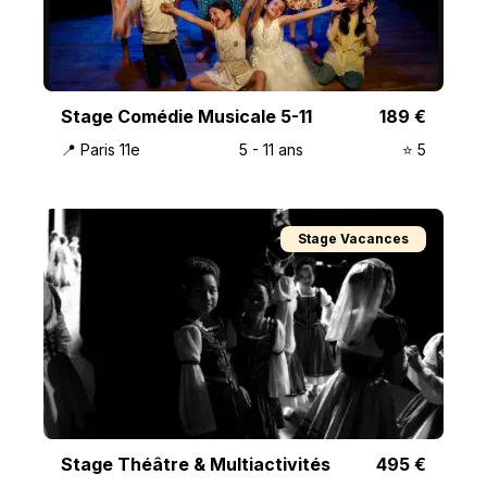
Stage Comédie Musicale 5-11
189
€
📍
Paris 11e
5
-
11
ans
⭐️
5
Stage Vacances
Stage Théâtre & Multiactivités
495
€