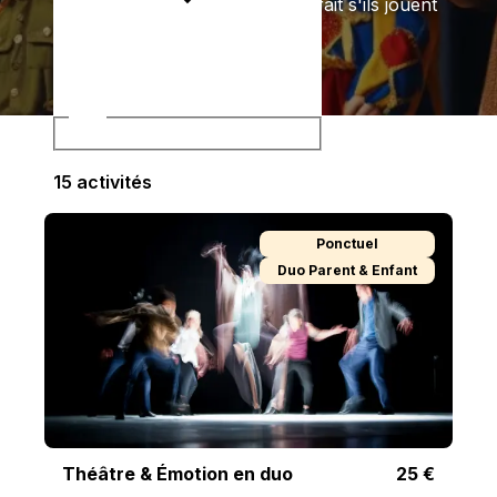
sélectionnés par nos soins. Parfait s'ils jouent
la comédie toute la journée.
Âge
15
activité
s
Ponctuel
Duo Parent & Enfant
Théâtre & Émotion en duo
25
€