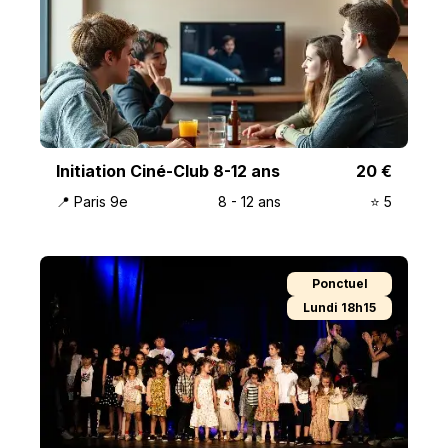
Initiation Ciné-Club 8-12 ans
20
€
📍
Paris 9e
8
-
12
ans
⭐️
5
Ponctuel
Lundi 18h15