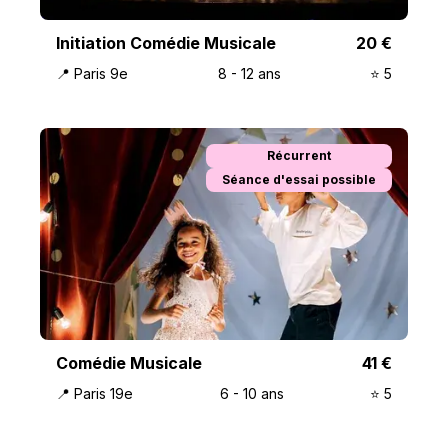
Initiation Comédie Musicale
20
€
📍
Paris 9e
8
-
12
ans
⭐️
5
Récurrent
Séance d'essai possible
Comédie Musicale
41
€
📍
Paris 19e
6
-
10
ans
⭐️
5